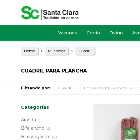
Vacunos
Cerdo
Ovino
Av
Home
Milanesas
Cuadril
CUADRIL PARA PLANCHA
Filtrando por:
Cuadril
Tipo de cocción:
Plancha
Categorías
Arañita
(1)
Bife ancho
(2)
Bife angosto
(4)