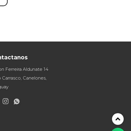
ntactanos
on Ferreira Aldunate 14
 Carrasco, Canelones,
guay

