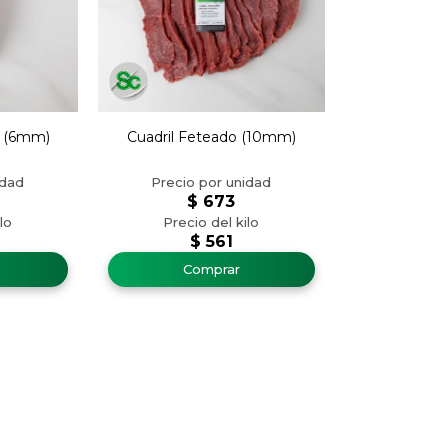
l (6mm)
Cuadril Feteado (10mm)
$
673
$
561