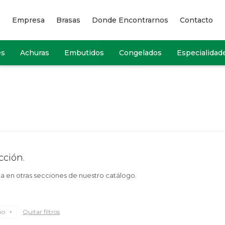
Empresa
Brasas
Donde Encontrarnos
Contacto
es
Achuras
Embutidos
Congelados
Especialidad
cción.
ca en otras secciones de nuestro catálogo.
no
Quitar filtros