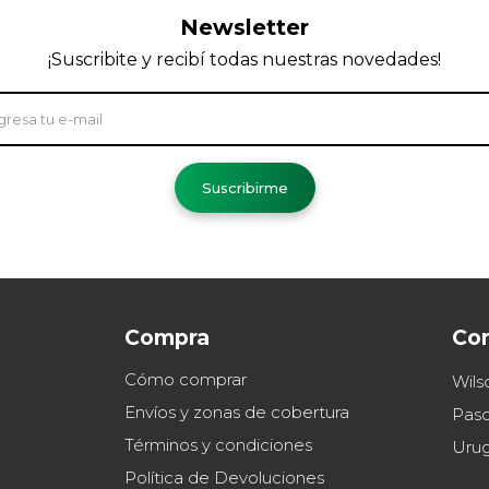
Newsletter
¡Suscribite y recibí todas nuestras novedades!
Suscribirme
Compra
Co
Cómo comprar
Wils
Envíos y zonas de cobertura
Paso
Términos y condiciones
Uru
Política de Devoluciones