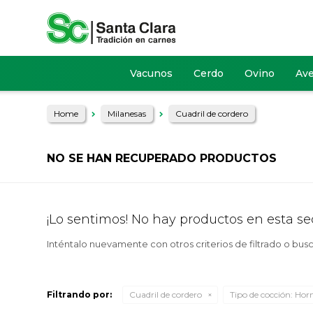
Vacunos
Cerdo
Ovino
Av
Home
Milanesas
Cuadril de cordero
NO SE HAN RECUPERADO PRODUCTOS
¡Lo sentimos! No hay productos en esta se
Inténtalo nuevamente con otros criterios de filtrado o bus
Filtrando por:
Cuadril de cordero
Tipo de cocción:
Hor