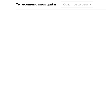
Te recomendamos quitar:
Cuadril de cordero