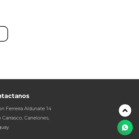
ntactanos
on Ferreira Aldunate 14
 Carrasco, Canelones,
guay