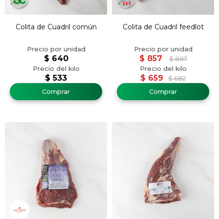
Colita de Cuadril común
Colita de Cuadril feedlot
$
640
$
857
$
887
$
533
$
659
$
682