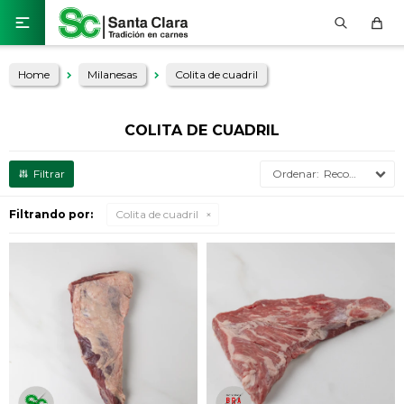

Home
Milanesas
Colita de cuadril
COLITA DE CUADRIL
Recomendados
Filtrando por:
Colita de cuadril