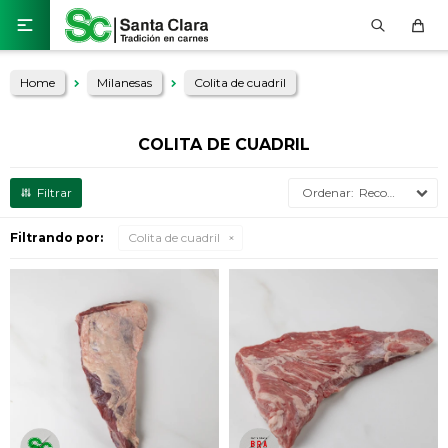

Home
Milanesas
Colita de cuadril
COLITA DE CUADRIL
Recomendados
Filtrando por:
Colita de cuadril