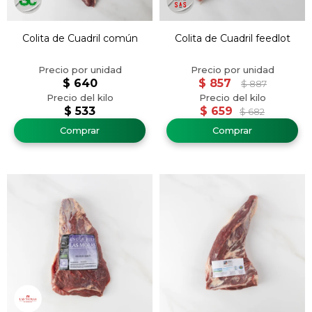
Colita de Cuadril común
Colita de Cuadril feedlot
$
640
$
857
$
887
$
533
$
659
$
682