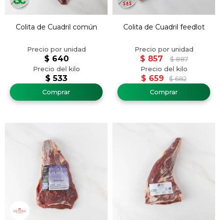
Colita de Cuadril común
Colita de Cuadril feedlot
$
640
$
857
$
887
$
533
$
659
$
682