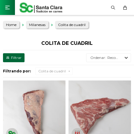

Home
Milanesas
Colita de cuadril
COLITA DE CUADRIL
Recomendados
Filtrando por:
Colita de cuadril