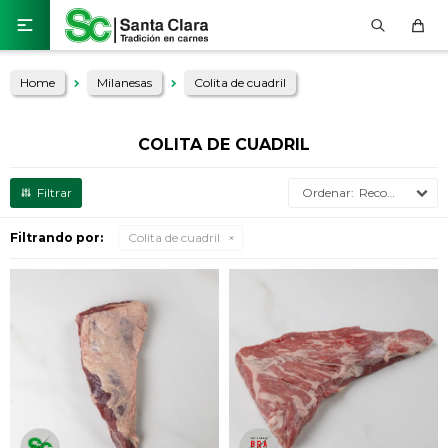

Home
Milanesas
Colita de cuadril
COLITA DE CUADRIL
Recomendados
Filtrando por:
Colita de cuadril