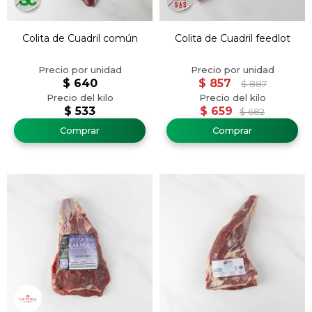
Colita de Cuadril común
Colita de Cuadril feedlot
$
640
$
857
$
887
$
533
$
659
$
682