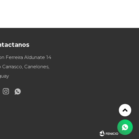
ntactanos
on Ferreira Aldunate 14
 Carrasco, Canelones,
guay

