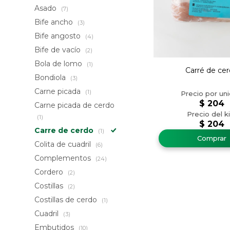
Asado
(7)
Bife ancho
(3)
Bife angosto
(4)
Bife de vacío
(2)
Bola de lomo
(1)
Carré de ce
Bondiola
(3)
Carne picada
(1)
$
204
Carne picada de cerdo
(1)
$
204
Carre de cerdo
(1)
Colita de cuadril
(6)
Complementos
(24)
Cordero
(2)
Costillas
(2)
Costillas de cerdo
(1)
Cuadril
(3)
Embutidos
(10)