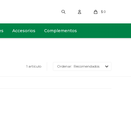
$
0
es
Accesorios
Complementos
1 artículo
Recomendados