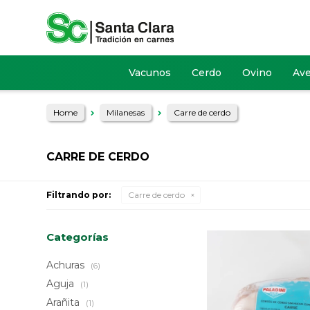
Vacunos
Cerdo
Ovino
Av
Home
Milanesas
Carre de cerdo
CARRE DE CERDO
Filtrando por:
Carre de cerdo
Categorías
Achuras
(6)
Aguja
(1)
Arañita
(1)