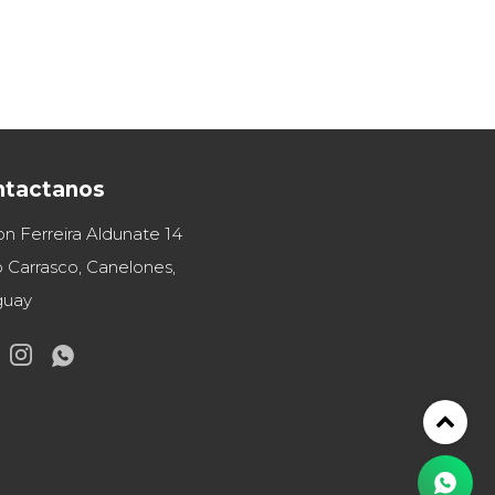
ntactanos
on Ferreira Aldunate 14
 Carrasco, Canelones,
guay

