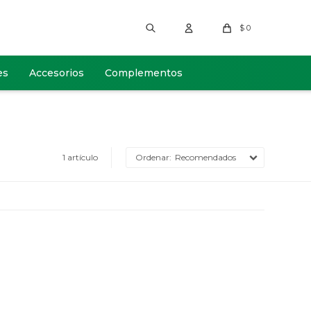
$
0
es
Accesorios
Complementos
1 artículo
Recomendados