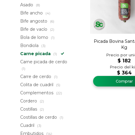
Asado
(8)
Bife ancho
(4)
Bife angosto
(6)
Bife de vacío
(2)
Bola de lomo
(1)
Picada Bovina Santa
Bondiola
(3)
Kg
Carne picada
(1)
$
182
Carne picada de cerdo
(1)
$
364
Carre de cerdo
(1)
Colita de cuadril
(5)
Complementos
(22)
Cordero
(2)
Costillas
(2)
Costillas de cerdo
(1)
Cuadril
(3)
Embutidos
(14)