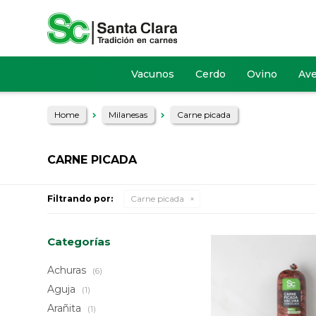
Vacunos
Cerdo
Ovino
Av
Home
Milanesas
Carne picada
CARNE PICADA
Filtrando por:
Carne picada
Categorías
Achuras
(6)
Aguja
(1)
Arañita
(1)