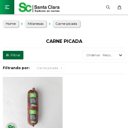

Home
Milanesas
Carne picada
CARNE PICADA
Recomendados
Filtrando por:
Carne picada