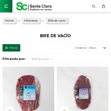

Home
Milanesas
Bife de vacío
BIFE DE VACÍO
Recomendados
Filtrando por:
Bife de vacío