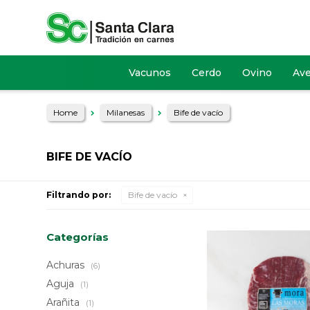
Vacunos
Cerdo
Ovino
Av
Home
Milanesas
Bife de vacío
BIFE DE VACÍO
Filtrando por:
Bife de vacío
Categorías
Achuras
(6)
Aguja
(1)
Arañita
(1)