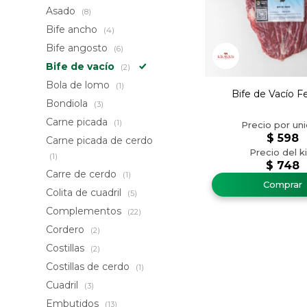
Asado
(8)
Bife ancho
(4)
Bife angosto
(6)
Bife de vacío
(2)
Bola de lomo
(1)
Bife de Vacío F
Bondiola
(3)
Carne picada
(1)
$
598
Carne picada de cerdo
(1)
$
748
Carre de cerdo
(1)
Colita de cuadril
(5)
Complementos
(22)
Cordero
(2)
Costillas
(2)
Costillas de cerdo
(1)
Cuadril
(3)
Embutidos
(13)