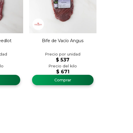
eedlot
Bife de Vacío Angus
$
537
$
671