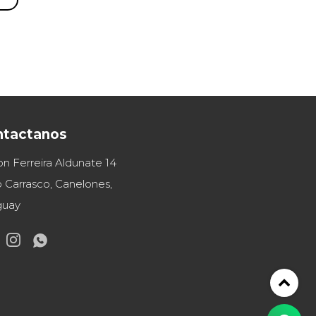
ntactanos
on Ferreira Aldunate 14
 Carrasco, Canelones,
guay

