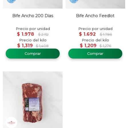
Bife Ancho 200 Días
Bife Ancho Feedlot
$
1.978
$
1.692
$
2.112
$
1.786
$
1,319
$
1,209
$
1,408
$
1,276