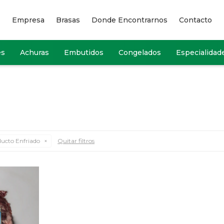
Empresa
Brasas
Donde Encontrarnos
Contacto
es
Achuras
Embutidos
Congelados
Especialidad
ucto Enfriado
Quitar filtros