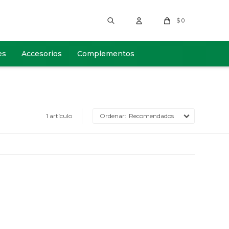
$
0
es
Accesorios
Complementos
1 artículo
Recomendados