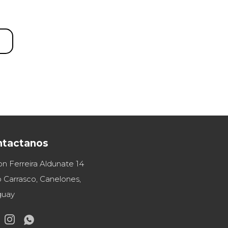
ntactanos
on Ferreira Aldunate 14
 Carrasco, Canelones,
guay

