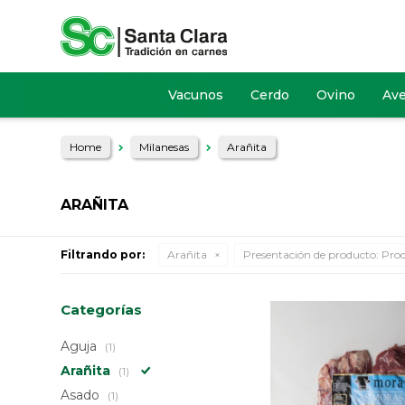
Vacunos
Cerdo
Ovino
Av
Home
Milanesas
Arañita
ARAÑITA
Filtrando por:
Arañita
Presentación de producto:
Prod
Categorías
Aguja
(1)
Arañita
(1)
Asado
(1)