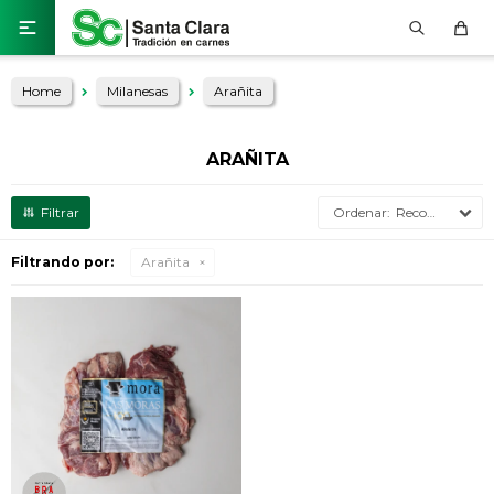

Home
Milanesas
Arañita
ARAÑITA
Recomendados
Filtrando por:
Arañita