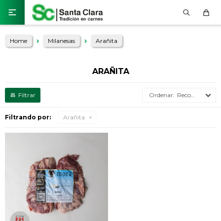

Home
Milanesas
Arañita
ARAÑITA
Recomendados
Filtrando por:
Arañita