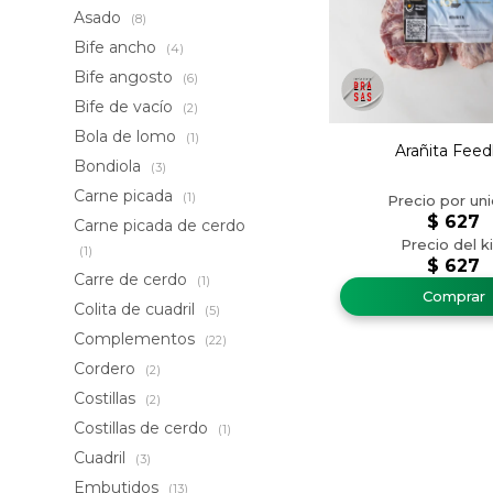
Asado
(8)
Bife ancho
(4)
Bife angosto
(6)
Bife de vacío
(2)
Bola de lomo
(1)
Arañita Feed
Bondiola
(3)
Carne picada
(1)
$
627
Carne picada de cerdo
(1)
$
627
Carre de cerdo
(1)
Colita de cuadril
(5)
Complementos
(22)
Cordero
(2)
Costillas
(2)
Costillas de cerdo
(1)
Cuadril
(3)
Embutidos
(13)