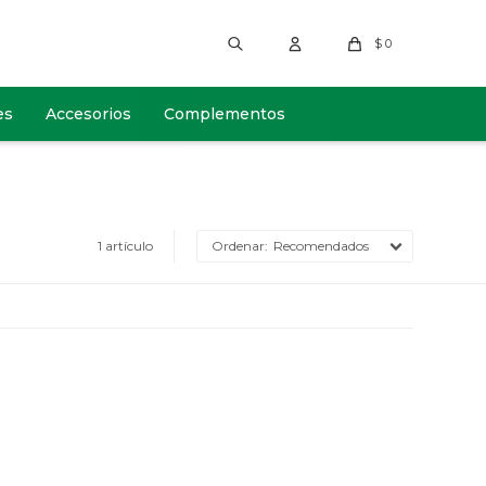
$
0
es
Accesorios
Complementos
1 artículo
Recomendados