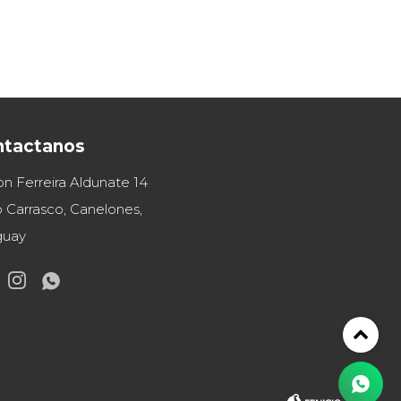
ntactanos
on Ferreira Aldunate 14
 Carrasco, Canelones,
guay

