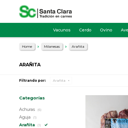
Vacunos
Cerdo
Ovino
Av
Home
Milanesas
Arañita
ARAÑITA
Filtrando por:
Arañita
Categorías
Achuras
(6)
Aguja
(1)
Arañita
(1)