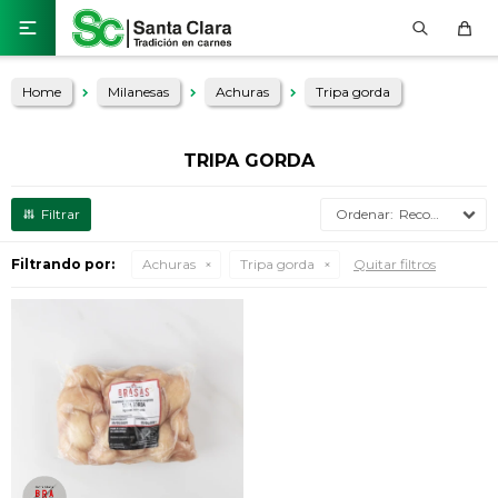

Home
Milanesas
Achuras
Tripa gorda
TRIPA GORDA
Recomendados
Filtrando por:
Achuras
Tripa gorda
Quitar filtros