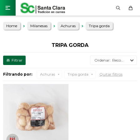

Home
Milanesas
Achuras
Tripa gorda
TRIPA GORDA
Recomendados
Filtrando por:
Achuras
Tripa gorda
Quitar filtros