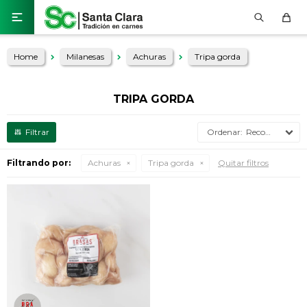

Home
Milanesas
Achuras
Tripa gorda
TRIPA GORDA
Recomendados
Filtrando por:
Achuras
Tripa gorda
Quitar filtros