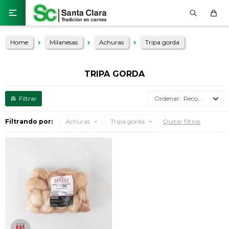

Home
Milanesas
Achuras
Tripa gorda
TRIPA GORDA
Recomendados
Filtrando por:
Achuras
Tripa gorda
Quitar filtros