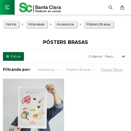

Home
Milanesas
Accesorios
Pósters Brasas
PÓSTERS BRASAS
Recomendados
Filtrando por:
Accesorios
Pósters Brasas
Quitar filtros