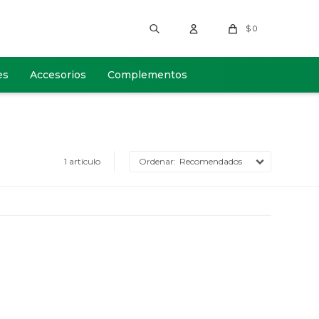
$
0
es
Accesorios
Complementos
1 artículo
Recomendados