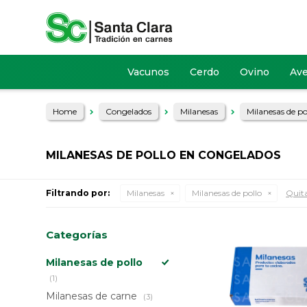
Vacunos
Cerdo
Ovino
Av
Home
Congelados
Milanesas
Milanesas de po
MILANESAS DE POLLO EN CONGELADOS
Filtrando por:
Milanesas
Milanesas de pollo
Quita
Categorías
Milanesas de pollo
(1)
Milanesas de carne
(3)