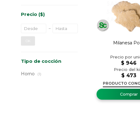
Precio
($)
OK
Milanesa Pol
Tipo de cocción
$
946
Horno
(1)
$
473
PRODUCTO CON