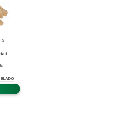
lo
GELADO