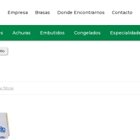
Empresa
Brasas
Donde Encontrarnos
Contacto
es
Achuras
Embutidos
Congelados
Especialidad
llo
r filtros