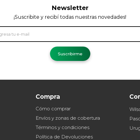
Newsletter
¡Suscribite y recibí todas nuestras novedades!
Suscribirme
Compra
Co
Cómo comprar
Wils
Envíos y zonas de cobertura
Paso
Términos y condiciones
Uru
Política de Devoluciones