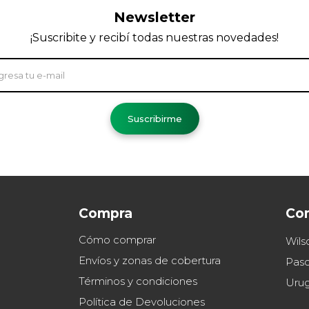
Newsletter
¡Suscribite y recibí todas nuestras novedades!
Suscribirme
Compra
Co
Cómo comprar
Wils
Envíos y zonas de cobertura
Paso
Términos y condiciones
Uru
Política de Devoluciones