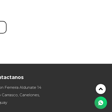
ntactanos
on Ferreira Aldunate 14
 Carrasco, Canelones,
guay