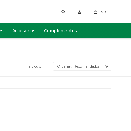
$
0
es
Accesorios
Complementos
1 artículo
Recomendados