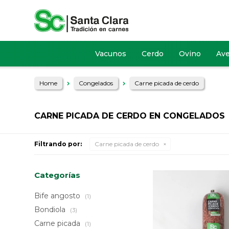
Vacunos
Cerdo
Ovino
Av
Home
Congelados
Carne picada de cerdo
CARNE PICADA DE CERDO EN CONGELADOS
Filtrando por:
Carne picada de cerdo
Categorías
Bife angosto
(1)
Bondiola
(3)
Carne picada
(1)