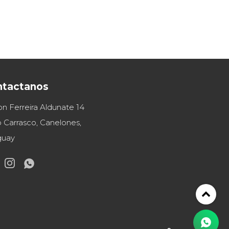
ntactanos
on Ferreira Aldunate 14
 Carrasco, Canelones,
guay

