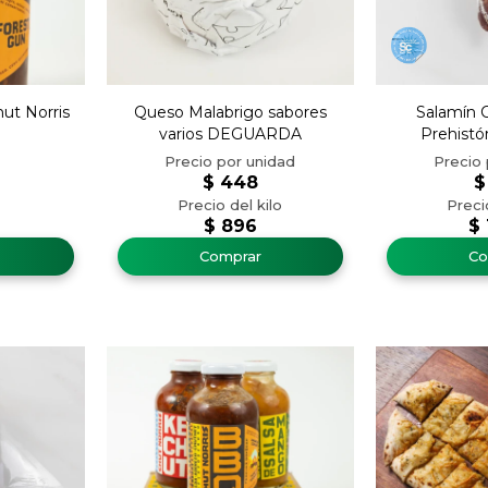
ut Norris
Queso Malabrigo sabores
Salamín C
varios DEGUARDA
Prehistór
$
448
$
$
896
$