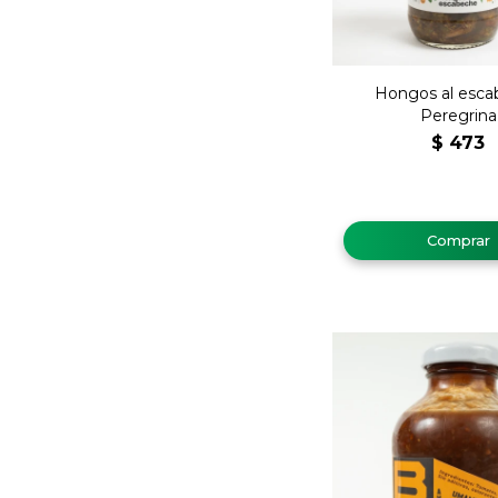
Hongos al esca
Peregrina
$
473