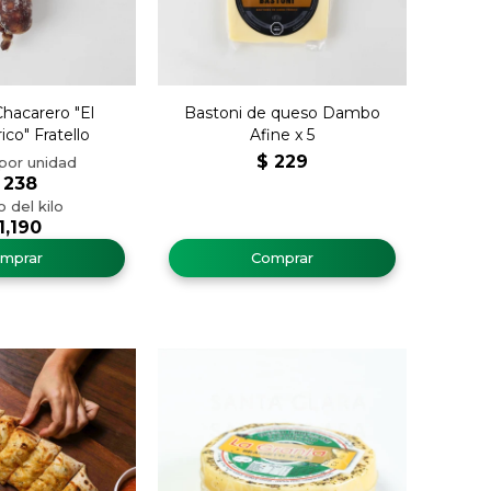
hacarero "El
Bastoni de queso Dambo
ico" Fratello
Afine x 5
$
229
238
1,190