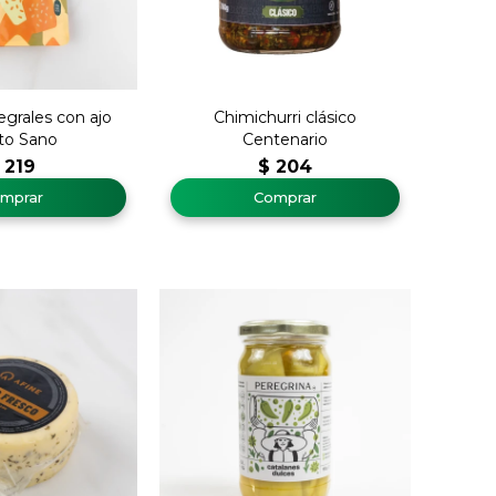
tegrales con ajo
Chimichurri clásico
to Sano
Centenario
219
$
204