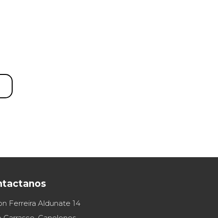
ntactanos
on Ferreira Aldunate 14
 Carrasco, Canelones,