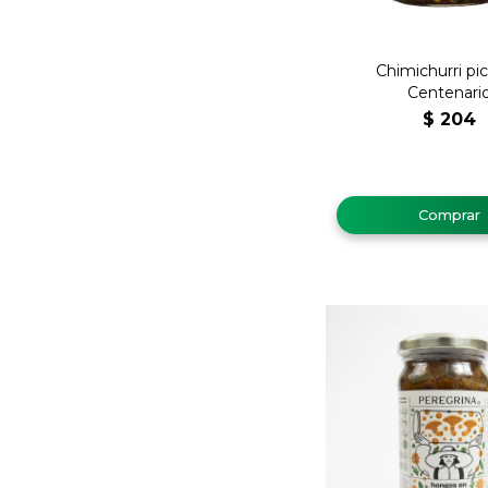
Chimichurri pi
Centenari
$
204