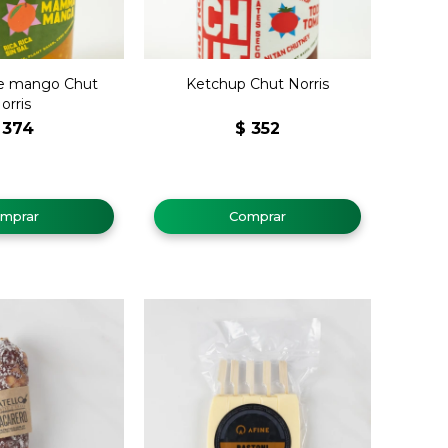
e mango Chut
Ketchup Chut Norris
orris
374
$
352