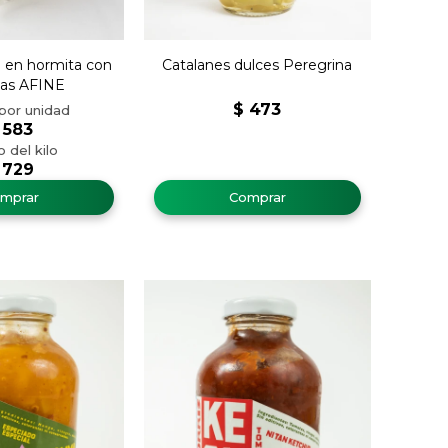
 en hormita con
Catalanes dulces Peregrina
ias AFINE
$
473
583
729