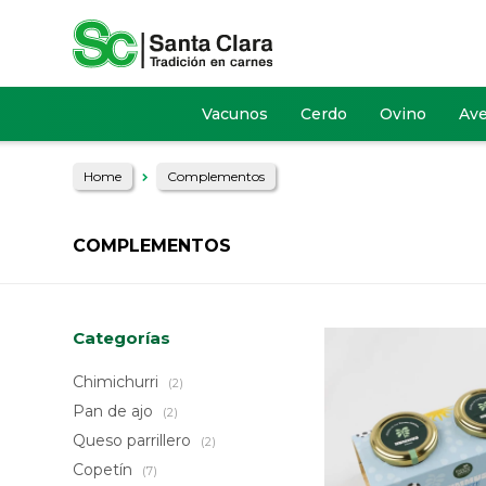
Vacunos
Cerdo
Ovino
Av
Home
Complementos
COMPLEMENTOS
Categorías
Chimichurri
(2)
Pan de ajo
(2)
Queso parrillero
(2)
Copetín
(7)