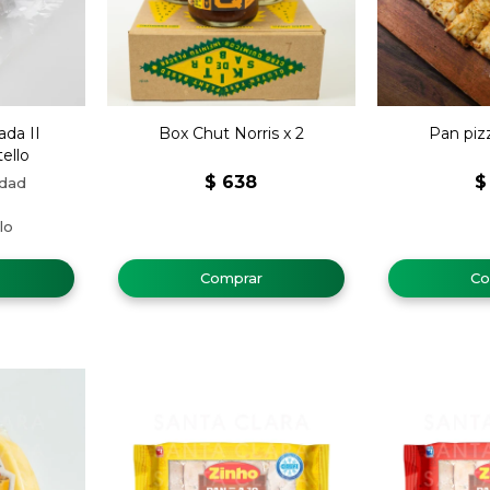
ada II
Box Chut Norris x 2
Pan piz
ello
$
638
$