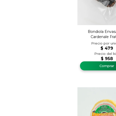
Bondiola Envas
Cardenale Frat
$
479
$
958