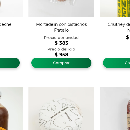
beche
Mortadelín con pistachos
Chutney d
Fratello
N
$
$
383
$
958