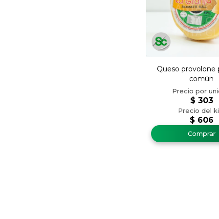
Queso provolone pa
común
$
303
$
606