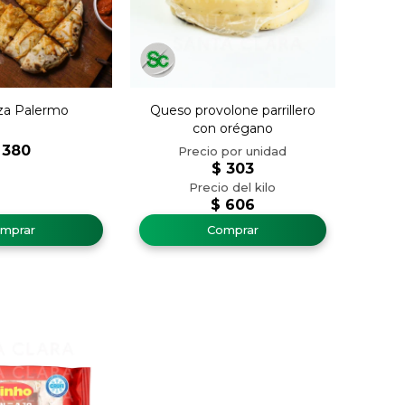
za Palermo
Queso provolone parrillero
con orégano
380
$
303
$
606