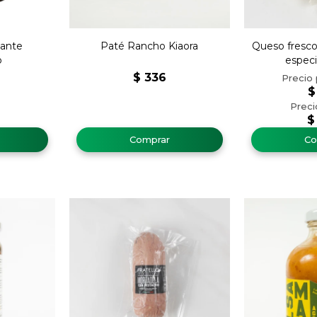
cante
Paté Rancho Kiaora
Queso fresco
o
espec
$
336
$
$