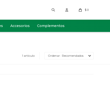
$
0
es
Accesorios
Complementos
1 artículo
Recomendados