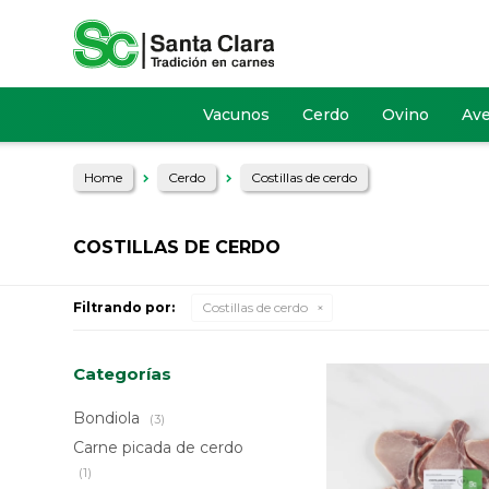
Vacunos
Cerdo
Ovino
Av
Home
Cerdo
Costillas de cerdo
COSTILLAS DE CERDO
Filtrando por:
Costillas de cerdo
Categorías
Bondiola
(3)
Carne picada de cerdo
(1)