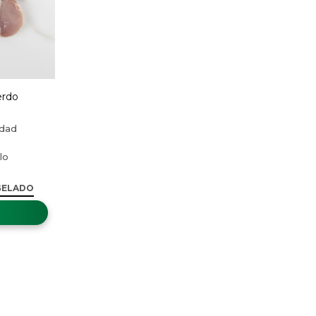
erdo
GELADO