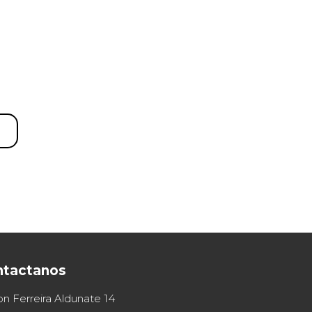
ntactanos
on Ferreira Aldunate 14