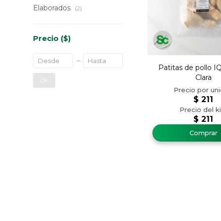
Elaborados
(2)
Precio
($)
Patitas de pollo I
Clara
OK
$
211
$
211