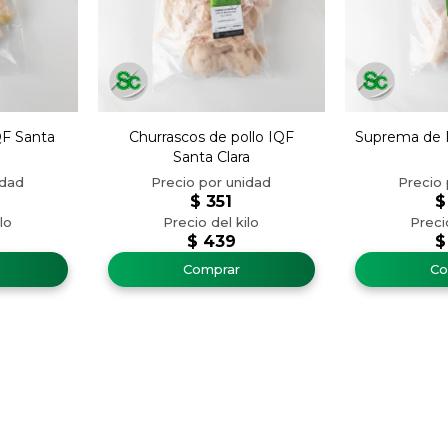
QF Santa
Churrascos de pollo IQF
Suprema de P
Santa Clara
$
351
$
$
439
$