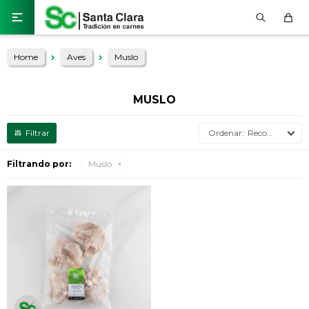

Home
Aves
Muslo
MUSLO
Recomendados
Filtrando por:
Muslo