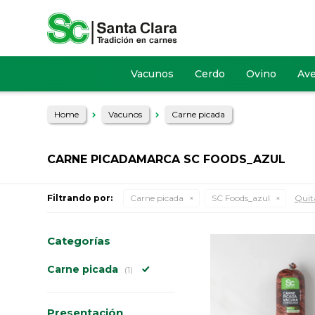
Vacunos
Cerdo
Ovino
Av
Home
Vacunos
Carne picada
CARNE PICADAMARCA SC FOODS_AZUL
Filtrando por:
Carne picada
SC Foods_azul
Quita
Categorías
Carne picada
(1)
Presentación