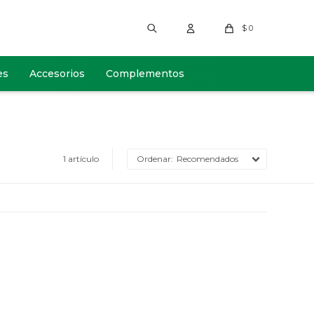
$
0
es
Accesorios
Complementos
1 artículo
Recomendados