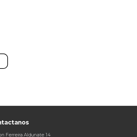
ntactanos
on Ferreira Aldunate 14