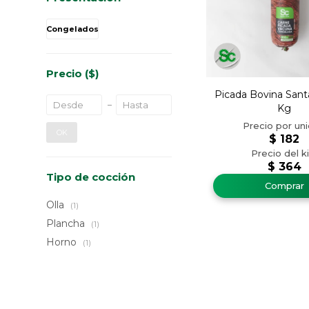
Congelados
Precio
($)
Picada Bovina Santa
Kg
OK
$
182
$
364
Tipo de cocción
Olla
(1)
Plancha
(1)
Horno
(1)