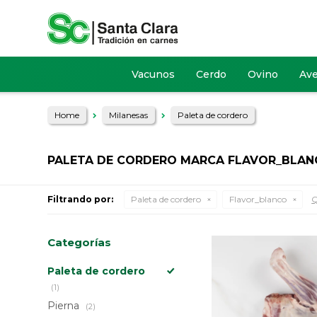
Vacunos
Cerdo
Ovino
Av
Home
Milanesas
Paleta de cordero
PALETA DE CORDERO MARCA FLAVOR_BLA
Filtrando por:
Paleta de cordero
Flavor_blanco
Q
Categorías
Paleta de cordero
(1)
Pierna
(2)