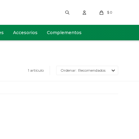
$
0
es
Accesorios
Complementos
1 artículo
Recomendados