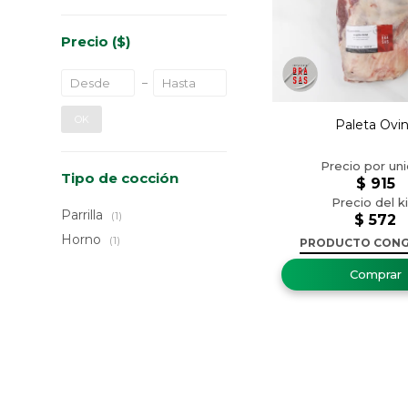
Precio
($)
OK
Paleta Ovi
Tipo de cocción
$
915
Parrilla
(1)
$
572
Horno
(1)
PRODUCTO CON