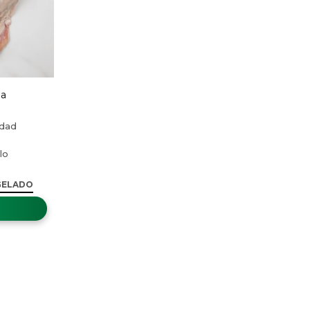
na
GELADO