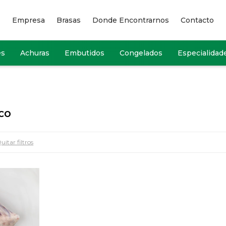
Empresa
Brasas
Donde Encontrarnos
Contacto
es
Achuras
Embutidos
Congelados
Especialidad
NCO
uitar filtros