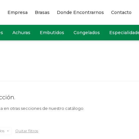
Empresa
Brasas
Donde Encontrarnos
Contacto
es
Achuras
Embutidos
Congelados
Especialidad
cción.
ca en otras secciones de nuestro catálogo.
dos
Quitar filtros