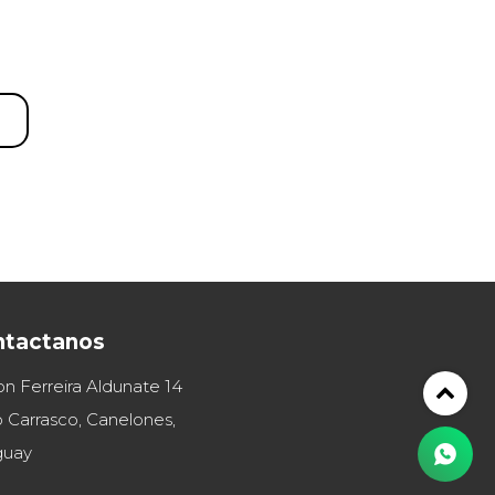
ntactanos
on Ferreira Aldunate 14
 Carrasco, Canelones,
guay