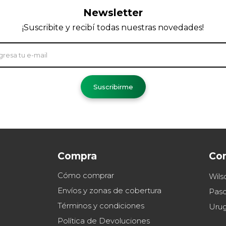
Newsletter
¡Suscribite y recibí todas nuestras novedades!
Suscribirme
Compra
Co
Cómo comprar
Wils
Envíos y zonas de cobertura
Paso
Términos y condiciones
Uru
Política de Devoluciones