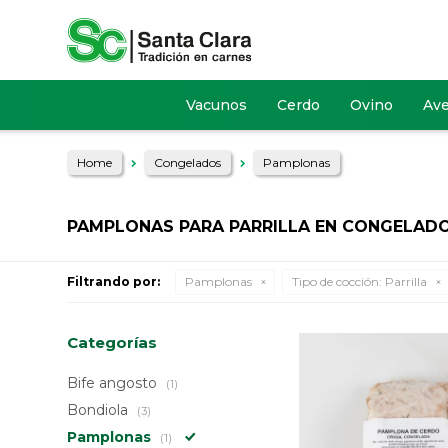
Vacunos
Cerdo
Ovino
Av
Home
Congelados
Pamplonas
PAMPLONAS PARA PARRILLA EN CONGELAD
Filtrando por:
Pamplonas
Tipo de cocción:
Parrilla
Categorías
Bife angosto
(1)
Bondiola
(3)
Pamplonas
(1)