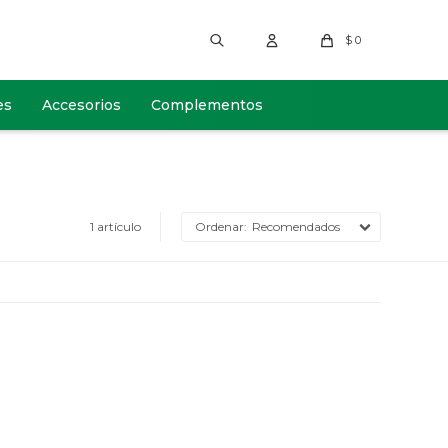
$
0
es
Accesorios
Complementos
1 artículo
Recomendados