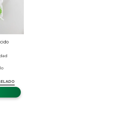
cido
g
GELADO