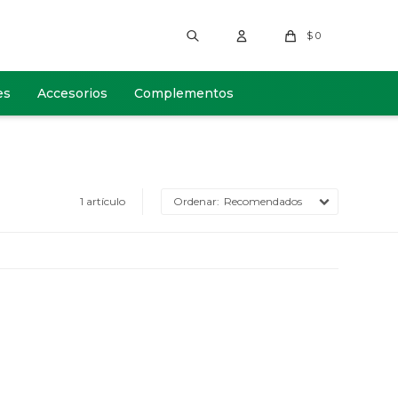
$
0
es
Accesorios
Complementos
1 artículo
Recomendados