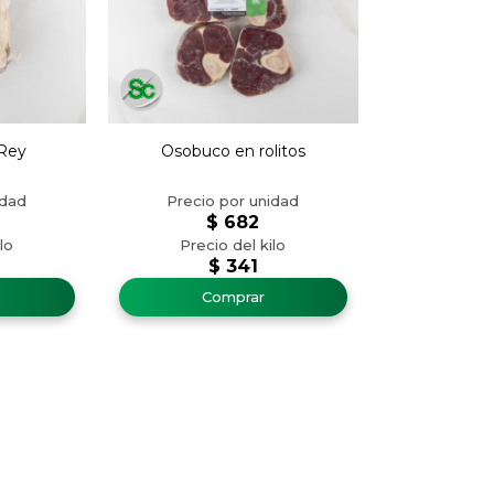
Rey
Osobuco en rolitos
$
682
$
341