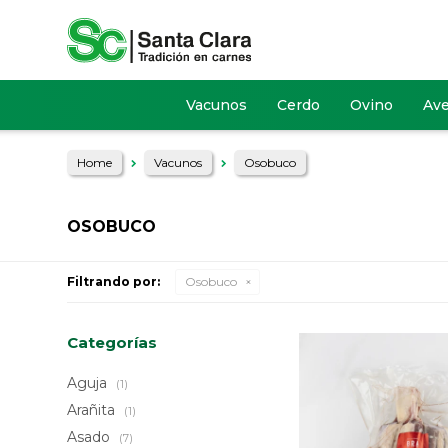
Vacunos
Cerdo
Ovino
Av
Home
Vacunos
Osobuco
OSOBUCO
Filtrando por:
Osobuco
Categorías
Aguja
(1)
Arañita
(1)
Asado
(7)