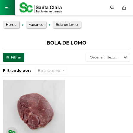

Home
Vacunos
Bola de lomo
BOLA DE LOMO
Recomendados
Filtrando por:
Bola de lomo