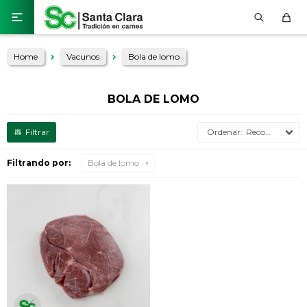

Home
Vacunos
Bola de lomo
BOLA DE LOMO
Recomendados
Filtrando por:
Bola de lomo