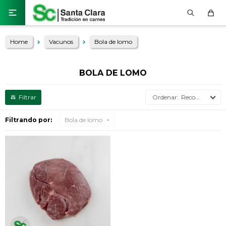

Home
Vacunos
Bola de lomo
BOLA DE LOMO
Recomendados
Filtrando por:
Bola de lomo