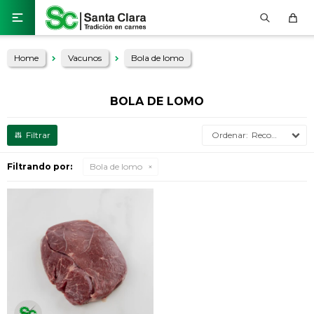

Home
Vacunos
Bola de lomo
BOLA DE LOMO
Recomendados
Filtrando por:
Bola de lomo