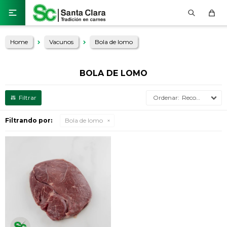

Home
Vacunos
Bola de lomo
BOLA DE LOMO
Recomendados
Filtrando por:
Bola de lomo