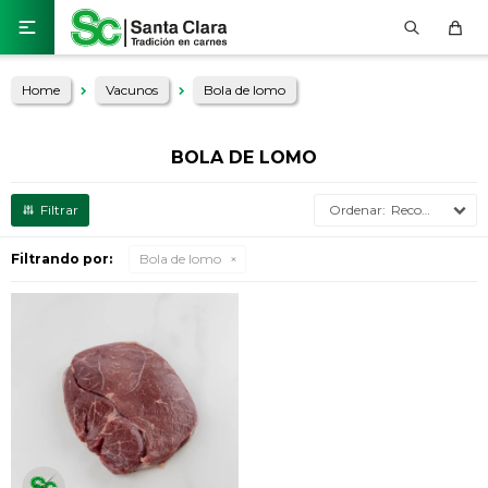

Home
Vacunos
Bola de lomo
BOLA DE LOMO
Recomendados
Filtrando por:
Bola de lomo