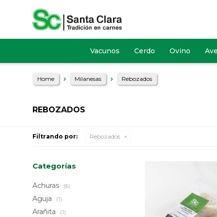
Vacunos
Cerdo
Ovino
Av
Home
Milanesas
Rebozados
REBOZADOS
Filtrando por:
Rebozados
Categorías
Achuras
(6)
Aguja
(1)
Arañita
(1)