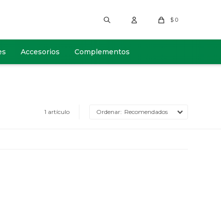
$
0
es
Accesorios
Complementos
1 artículo
Recomendados