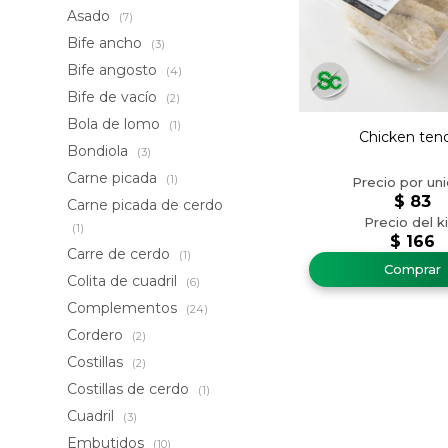
Asado
(7)
Bife ancho
(3)
Bife angosto
(4)
Bife de vacío
(2)
Bola de lomo
(1)
Chicken ten
Bondiola
(3)
Carne picada
(1)
$
83
Carne picada de cerdo
(1)
$
166
Carre de cerdo
(1)
Colita de cuadril
(6)
Complementos
(24)
Cordero
(2)
Costillas
(2)
Costillas de cerdo
(1)
Cuadril
(3)
Embutidos
(10)