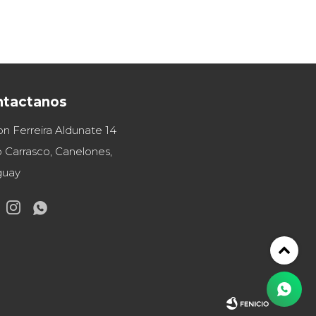
ntactanos
on Ferreira Aldunate 14
 Carrasco, Canelones,
guay

