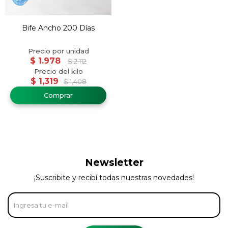
Bife Ancho 200 Días
$
1.978
$
2.112
$
1,319
$
1,408
Newsletter
¡Suscribite y recibí todas nuestras novedades!