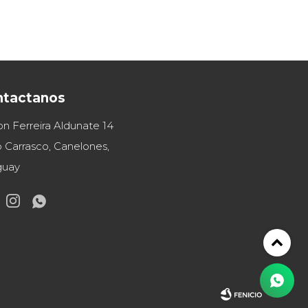
ntactanos
on Ferreira Aldunate 14
 Carrasco, Canelones,
guay

