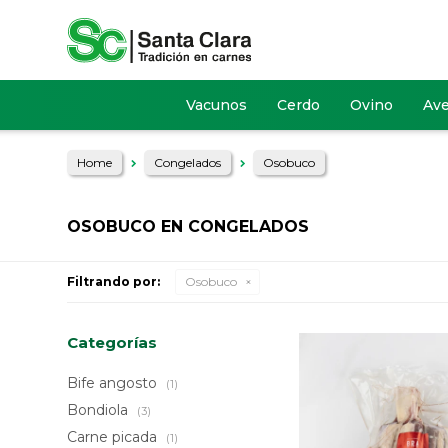
Vacunos
Cerdo
Ovino
Av
Home
Congelados
Osobuco
OSOBUCO EN CONGELADOS
Filtrando por:
Osobuco
Categorías
Bife angosto
(1)
Bondiola
(3)
Carne picada
(1)