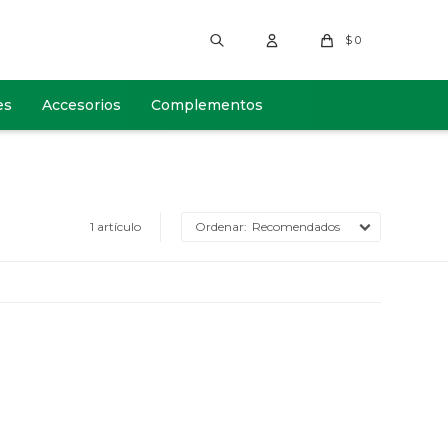
$
0
es
Accesorios
Complementos
1 artículo
Recomendados