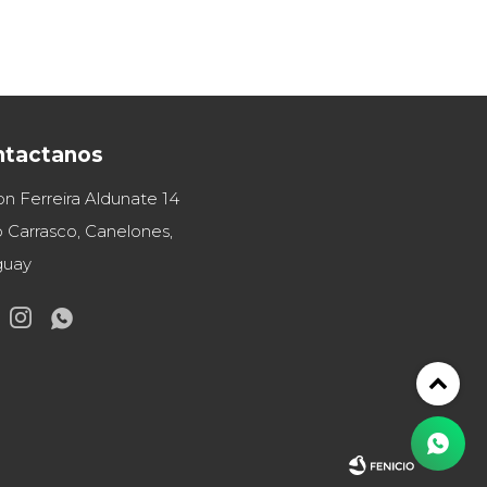
ntactanos
on Ferreira Aldunate 14
 Carrasco, Canelones,
guay

