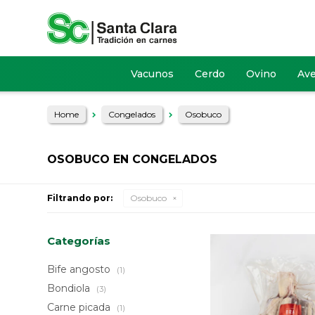
Vacunos
Cerdo
Ovino
Av
Home
Congelados
Osobuco
OSOBUCO EN CONGELADOS
Filtrando por:
Osobuco
Categorías
Bife angosto
(1)
Bondiola
(3)
Carne picada
(1)