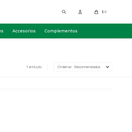
$
0
es
Accesorios
Complementos
1 artículo
Recomendados